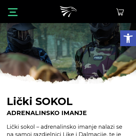
Open toolbar
Lički
SOKOL
ADRENALINSKO IMANJE
Lički sokol – adrenalinsko imanje nalazi se
na samoj razdjelnici Like i Dalmacije, te je