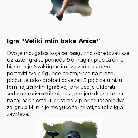
Igra “Veliki mlin bake Anice”
Ovo je mozgalica koja će zasigurno obradovati sve
uzraste. Igra se pomoću 9 okruglih pločica crne i
bijele boje. Svaki igrač ima za zadatak prvo
postaviti svoje figurice naizmjence na praznu
ploču, te tako probati povezati 3 pločice u nizu
formirajući Mlin. Igrač koji prvi uspije ukloniti
sedam protivničkih pločica, pobjednik je igre, jer
na taj način ostaju još samo 2 pločice raspoložive
za igru,a Mlin nije moguće formirati, te tako igra
završava.