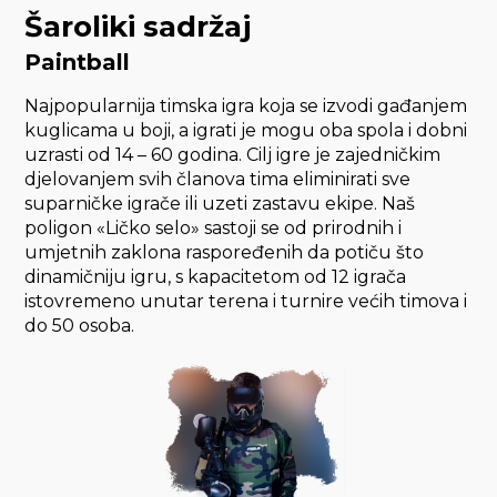
Šaroliki sadržaj
Paintball
Najpopularnija timska igra koja se izvodi gađanjem
kuglicama u boji, a igrati je mogu oba spola i dobni
uzrasti od 14 – 60 godina. Cilj igre je zajedničkim
djelovanjem svih članova tima eliminirati sve
suparničke igrače ili uzeti zastavu ekipe. Naš
poligon «Ličko selo» sastoji se od prirodnih i
umjetnih zaklona raspoređenih da potiču što
dinamičniju igru, s kapacitetom od 12 igrača
istovremeno unutar terena i turnire većih timova i
do 50 osoba.