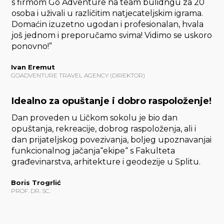
s firmom Go Adventure na team bulidngu za 20
osoba i uživali u različitim natjecateljskim igrama.
Domaćin izuzetno ugodan i profesionalan, hvala
još jednom i preporučamo svima! Vidimo se uskoro
ponovno!”
Ivan Eremut
GOADVENTURE TRAVEL AGENCY (DIREKTOR)
Idealno za opuštanje i dobro raspoloženje!
Dan proveden u Ličkom sokolu je bio dan
opuštanja, rekreacije, dobrog raspoloženja, ali i
dan prijateljskog povezivanja, boljeg upoznavanjai
funkcionalnog jačanja“ekipe“ s Fakulteta
građevinarstva, arhitekture i geodezije u Splitu.
Boris Trogrlić
PROF. DR. SC.