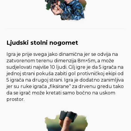
Ljudski stolni nogomet
Igra je prije svega jako dinamična jer se odvija na
zatvorenom terenu dimenzija 8m×5m, a može
sudjelovati najviše 10 ljudi. Cilj igre je da 5 igrača na
jednoj strani pokuša zabiti gol protivničkoj ekipi od
5 igrača na drugoj strani. Igra je dodatno zanimljiva
jer su ruke igrača „fiksirane“ za drvenu gredu tako
da se igrač može kretati samo bočno na uskom
prostor.