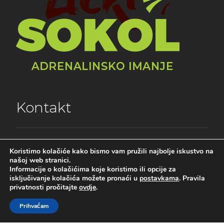
Kontakt
Lički sokol d.o.o.
Koristimo kolačiće kako bismo vam pružili najbolje iskustvo na
Vranska 20
našoj web stranici.
23 440 Gračac
Informacije o kolačićima koje koristimo ili opcije za
Mobitel – 095 546 5893
isključivanje kolačića možete pronaći u
postavkama
. Pravila
privatnosti pročitajte
ovdje
.
E-mail –
info@lickisokol.com
Prihvaćam