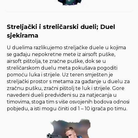
Streljački i streličarski dueli; Duel
sjekirama
U duelima razlikujemo streljačke duele u kojima
se gađaju nepokretne mete iz airsoft puške,
airsoft pištolja, te zračne puške, dok se u
streličarskom duelu meta pokušava pogoditi
pomoću luka i strijele. Uz teren smješten je
streljački prostor s metama za gađanje u duelu za
zračnu pušku, zračni pištolj te luk i strijele. Gore
navedeni dueli predviđeni su za natjecanja u
timovima, stoga tim s više osvojenih bodova odnosi
pobjedu, a isti mogu činiti od 1 – 10 igrača po timu.