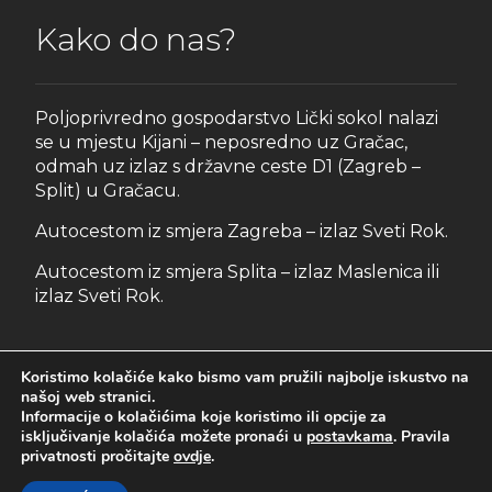
Kako do nas?
Poljoprivredno gospodarstvo Lički sokol nalazi
se u mjestu Kijani – neposredno uz Gračac,
odmah uz izlaz s državne ceste D1 (Zagreb –
Split) u Gračacu.
Autocestom iz smjera Zagreba – izlaz Sveti Rok.
Autocestom iz smjera Splita – izlaz Maslenica ili
izlaz Sveti Rok.
Koristimo kolačiće kako bismo vam pružili najbolje iskustvo na
našoj web stranici.
Informacije o kolačićima koje koristimo ili opcije za
isključivanje kolačića možete pronaći u
postavkama
. Pravila
© 2023. Lički sokol d.o.o. Sva prava pridržana. /
Izjava o
privatnosti pročitajte
ovdje
.
pristupačnosti
/
Pravila privatnosti