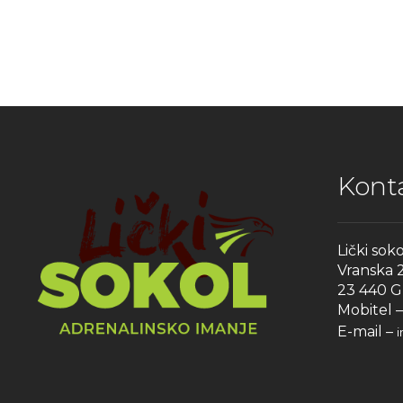
Kont
Lički soko
Vranska 
23 440 G
Mobitel 
E-mail –
i