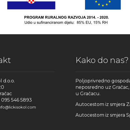
akt
Kako do nas?
l d.o.o.
Poljoprivredno gospodars
20
neposredno uz Gračac, o
račac
u Gračacu.
– 095 546 5893
Autocestom iz smjera Za
nfo@lickisokol.com
Autocestom iz smjera Spli