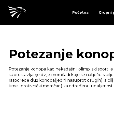
Početna
Grupni 
Potezanje kono
Potezanje konopa kao nekadašnji olimpijski sport je 
suprostavljanje dvije momčadi koje se natječu s cil
rasporede duž konopa(jedni nasuprot drugih), a cilj 
time i protivnički momčad) za određenu udaljenost.