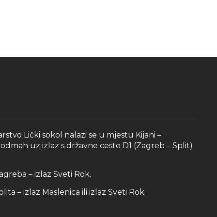
tvo Lički sokol nalazi se u mjestu Kijani –
dmah uz izlaz s državne ceste D1 (Zagreb – Split)
greba – izlaz Sveti Rok.
ta – izlaz Maslenica ili izlaz Sveti Rok.