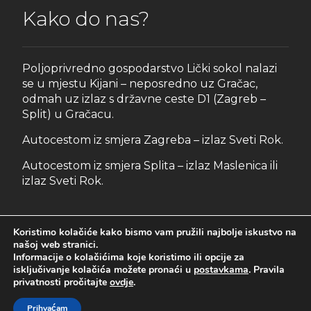
Kako do nas?
Poljoprivredno gospodarstvo Lički sokol nalazi
se u mjestu Kijani – neposredno uz Gračac,
odmah uz izlaz s državne ceste D1 (Zagreb –
Split) u Gračacu.
Autocestom iz smjera Zagreba – izlaz Sveti Rok.
Autocestom iz smjera Splita – izlaz Maslenica ili
izlaz Sveti Rok.
Koristimo kolačiće kako bismo vam pružili najbolje iskustvo na
našoj web stranici.
Informacije o kolačićima koje koristimo ili opcije za
isključivanje kolačića možete pronaći u
postavkama
. Pravila
© 2023. Lički sokol d.o.o. Sva prava pridržana. /
Izjava o
privatnosti pročitajte
ovdje
.
pristupačnosti
/
Pravila privatnosti
Prihvaćam