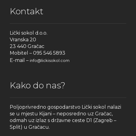
Kontakt
Lički sokol d.o.o.
Vranska 20
23 440 Gračac
Mobitel – 095 546 5893
E-mail –
info@lickisokol.com
Kako do nas?
Poljoprivredno gospodarstvo Lički sokol nalazi
se u mjestu Kijani – neposredno uz Gračac,
odmah uz izlaz s državne ceste D1 (Zagreb –
Split) u Gračacu.